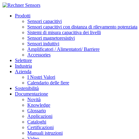
Prodotti
Sensori capacitivi
Sensori capacitivi con distanza di rilevamento potenziata
Sistemi di misura capacitiva dei livelli
Sensori magnetoresistivi
Sensori induttivi
Amplificatori / Alimentatori/ Barriere
Accessories
Selettore
Industria
Azienda
I Nostri Valori
Calendario delle fiere
Sostenibilità
Documentazione
Novità
Knowledge
Glossario
Applicazioni
Cataloghi
Certificazioni
Manuali istruzioni
Video